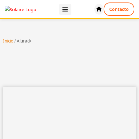
Ir
Contacto
al
contenido
Inicio
/ Alurack