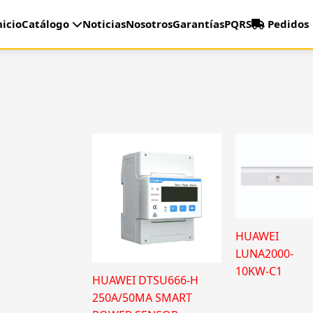
nicio
Catálogo
Noticias
Nosotros
Garantías
PQRS
Pedidos
HUAWEI
LUNA2000-
10KW-C1
HUAWEI DTSU666-H
250A/50MA SMART