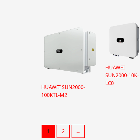
HUAWEI
SUN2000-10K-
LC0
HUAWEI SUN2000-
100KTL-M2
1
2
→