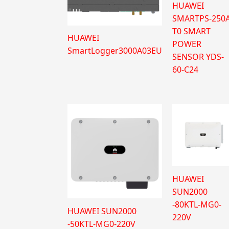
HUAWEI
SMARTPS-250A
T0 SMART
HUAWEI
POWER
SmartLogger3000A03EU
SENSOR YDS-
60-C24
HUAWEI
SUN2000
-80KTL-MG0-
HUAWEI SUN2000
220V
-50KTL-MG0-220V