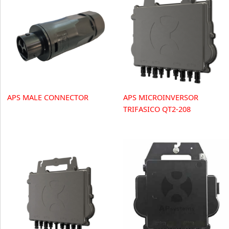
APS MALE CONNECTOR
APS MICROINVERSOR
TRIFASICO QT2-208