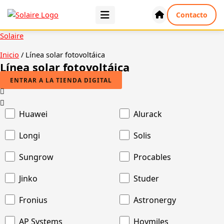
Ir
Contacto
al
contenido
Solaire
Inicio
/ Línea solar fotovoltáica
Línea solar fotovoltáica
ENTRAR A LA TIENDA DIGITAL
Huawei
Alurack
Longi
Solis
Sungrow
Procables
Jinko
Studer
Fronius
Astronergy
AP Systems
Hoymiles