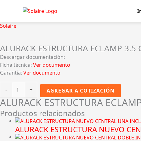
Ir
I
al
contenido
ALURACK
Solaire
ESTRUCTURA
ECLAMP
ALURACK ESTRUCTURA ECLAMP 3.5
3.5
CM
Descargar documentación:
cantidad
Ficha técnica:
Ver documento
Garantía:
Ver documento
-
+
AGREGAR A COTIZACIÓN
ALURACK ESTRUCTURA ECLAMP
Productos relacionados
ALURACK ESTRUCTURA NUEVO CEN