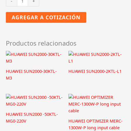
-
+
SUN2000-
5KTL-
AGREGAR A COTIZACIÓN
L1
cantidad
Productos relacionados
HUAWEI SUN2000-30KTL-
HUAWEI SUN2000-2KTL-L1
M3
HUAWEI SUN2000 -50KTL-
MG0-220V
HUAWEI OPTIMIZER MERC-
1300W-P long input cable