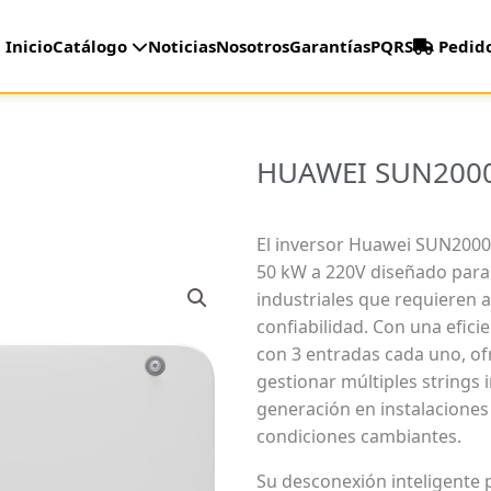
Inicio
Catálogo
Noticias
Nosotros
Garantías
PQRS
Pedid
HUAWEI SUN2000
El inversor Huawei SUN2000-
50 kW a 220V diseñado para 
industriales que requieren 
confiabilidad. Con una efici
con 3 entradas cada uno, of
gestionar múltiples strings 
generación en instalaciones
condiciones cambiantes.
Su desconexión inteligente p