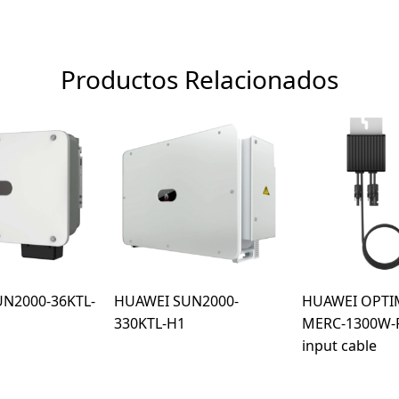
-50KTL-
MG0-
220V
cantidad
Productos Relacionados
N2000-36KTL-
HUAWEI SUN2000-
HUAWEI OPTI
330KTL-H1
MERC-1300W-P
input cable