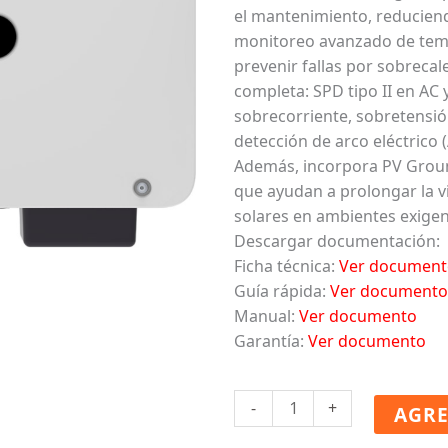
el mantenimiento, reduciend
monitoreo avanzado de tem
prevenir fallas por sobreca
completa: SPD tipo II en AC y
sobrecorriente, sobretensió
detección de arco eléctrico
Además, incorpora PV Groun
que ayudan a prolongar la vid
solares en ambientes exigen
Descargar documentación:
Ficha técnica:
Ver document
Guía rápida:
Ver documento
Manual:
Ver documento
Garantía:
Ver documento
HUAWEI
-
+
AGRE
SUN2000