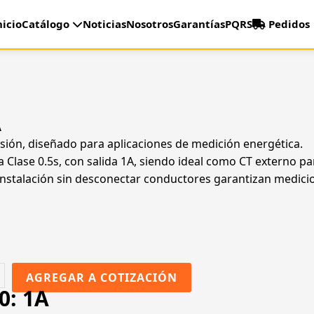
nicio
Catálogo
Noticias
Nosotros
Garantías
PQRS
Pedidos
A
sión, diseñado para aplicaciones de medición energética.
a Clase 0.5s, con salida 1A, siendo ideal como CT externo
 instalación sin desconectar conductores garantizan medicio
AGREGAR A COTIZACIÓN
0: 1A