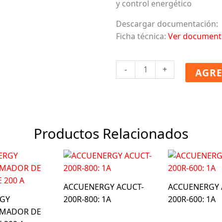
y control energético
Descargar documentación:
Ficha técnica:
Ver document
ACCUENERGY
-
+
AGRE
TRANSFORMADOR
DE
CORRIENTE
600
A
Productos Relacionados
cantidad
ACCUENERGY ACUCT-
ACCUENERGY 
GY
200R-800: 1A
200R-600: 1A
RMADOR DE