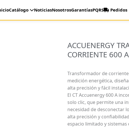
nicio
Catálogo
Noticias
Nosotros
Garantías
PQRS
Pedidos
ACCUENERGY TR
CORRIENTE 600 A
Transformador de corriente 
medición energética, diseña
alta precisión y fácil instalac
El CT Accuenergy 600 A inc
solo clic, que permite una in
necesidad de desconectar l
alta precisión y confiabilida
espacio limitado y sistema