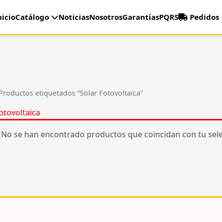
nicio
Catálogo
Noticias
Nosotros
Garantías
PQRS
Pedidos
Productos etiquetados “Solar Fotovoltaica”
otovoltaica
No se han encontrado productos que coincidan con tu sele