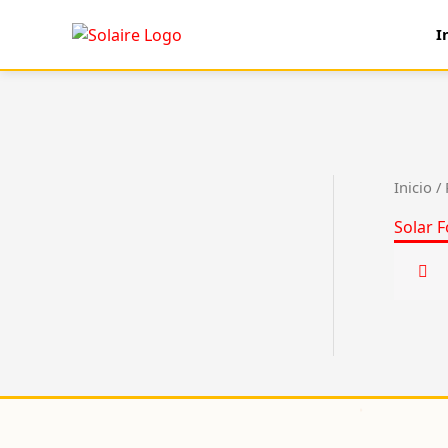
Ir
I
al
contenido
Inicio
/ 
Solar F