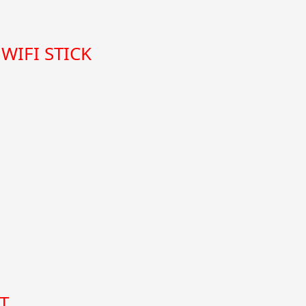
WIFI STICK
G
T