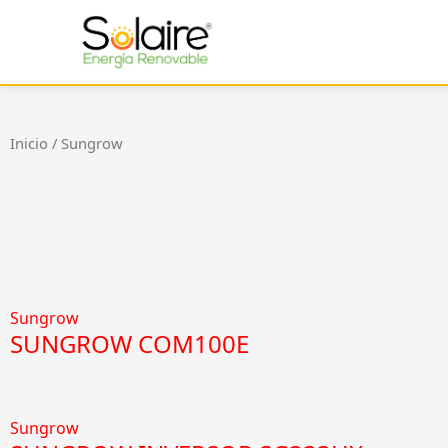
Ir
al
contenido
Inicio
/ Sungrow
Sungrow
SUNGROW COM100E
Sungrow