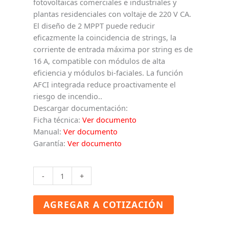
fotovoltaicas comerciales e industriales y
plantas residenciales con voltaje de 220 V CA.
El diseño de 2 MPPT puede reducir
eficazmente la coincidencia de strings, la
corriente de entrada máxima por string es de
16 A, compatible con módulos de alta
eficiencia y módulos bi-faciales. La función
AFCI integrada reduce proactivamente el
riesgo de incendio..
Descargar documentación:
Ficha técnica:
Ver documento
Manual:
Ver documento
Garantía:
Ver documento
SOLIS
-
+
INVERSOR
S5-
AGREGAR A COTIZACIÓN
GR3P5K-
LV