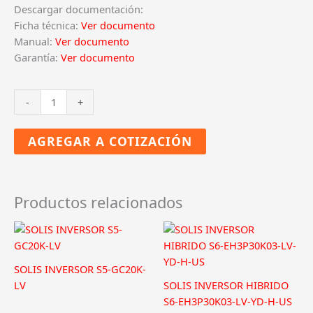
Descargar documentación:
Ficha técnica:
Ver documento
Manual:
Ver documento
Garantía:
Ver documento
SOLIS
-
+
INVERSOR
MINI-
AGREGAR A COTIZACIÓN
3600-
4G
cantidad
Productos relacionados
SOLIS INVERSOR S5-GC20K-
LV
SOLIS INVERSOR HIBRIDO
S6-EH3P30K03-LV-YD-H-US