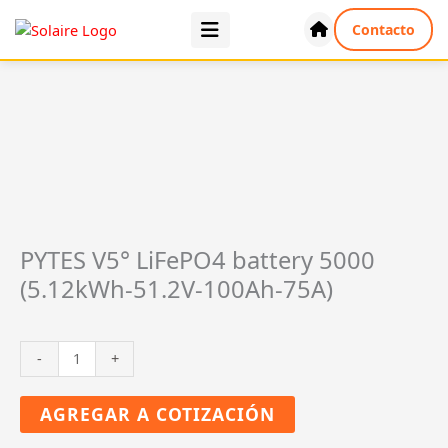
Ir
Contacto
al
contenido
PYTES V5° LiFePO4 battery 5000
(5.12kWh-51.2V-100Ah-75A)
PYTES
-
+
V5°
LiFePO4
AGREGAR A COTIZACIÓN
battery
5000