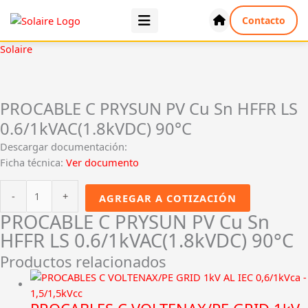
Ir
Contacto
al
contenido
PROCABLE
Solaire
C
PRYSUN
PV
PROCABLE C PRYSUN PV Cu Sn HFFR LS
Cu
0.6/1kVAC(1.8kVDC) 90°C
Sn
HFFR
Descargar documentación:
LS
Ficha técnica:
Ver documento
0.6/1kVAC(1.8kVDC)
90°C
-
+
AGREGAR A COTIZACIÓN
cantidad
PROCABLE C PRYSUN PV Cu Sn
HFFR LS 0.6/1kVAC(1.8kVDC) 90°C
Productos relacionados