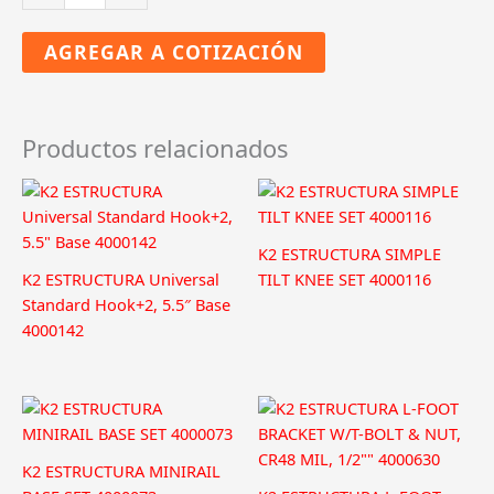
ESTRUCTURA
RailConn
AGREGAR A COTIZACIÓN
CR
48-
X,48-
XL
Productos relacionados
Struct
Set,
Mill
cantidad
K2 ESTRUCTURA SIMPLE
K2 ESTRUCTURA Universal
TILT KNEE SET 4000116
Standard Hook+2, 5.5″ Base
4000142
K2 ESTRUCTURA MINIRAIL