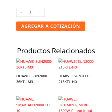
HUAWEI
-
+
SUN2000-
40KTL-
AGREGAR A COTIZACIÓN
M3
cantidad
Productos Relacionados
HUAWEI SUN2000-
HUAWEI SUN2000-
36KTL-M3
215KTL-H0