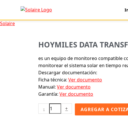
Ir
HOYMILES
I
al
DATA
contenido
TRANSFER
Solaire
UNIT
DTU-
PRO-
HOYMILES DATA TRANSFE
S
WI-
es un equipo de monitoreo compatible co
FI
monitorear el sistema solar en tiempo real
cantidad
Descargar documentación:
Ficha técnica:
Ver documento
Manual:
Ver documento
Garantía:
Ver documento
-
+
AGREGAR A COTIZ