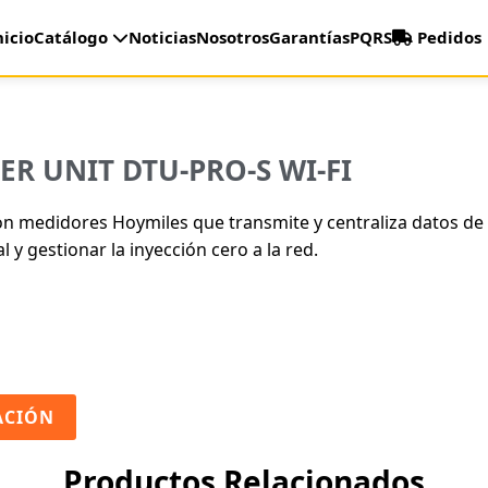
nicio
Catálogo
Noticias
Nosotros
Garantías
PQRS
Pedidos
R UNIT DTU-PRO-S WI-FI
n medidores Hoymiles que transmite y centraliza datos de 
 y gestionar la inyección cero a la red.
ACIÓN
Productos Relacionados